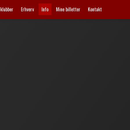
mklubber
Erhverv
Info
Mine billetter
Kontakt