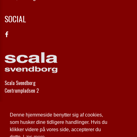
SOCIAL
Scala Svendborg
Centrumpladsen 2
Telefon:
62 21 30 00
Email:
info@scala-svendborg.dk
Denne hjemmeside benytter sig af cookies,
som husker dine tidligere handlinger. Hvis du
Cookie- og privatlivspolitik
klikker videre på vores side, accepterer du
dette.
Læs mere