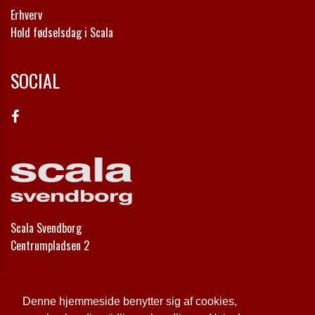
Erhverv
Hold fødselsdag i Scala
SOCIAL
Scala Svendborg
Centrumpladsen 2
Telefon:
62 21 30 00
Email:
info@scala-svendborg.dk
Denne hjemmeside benytter sig af cookies,